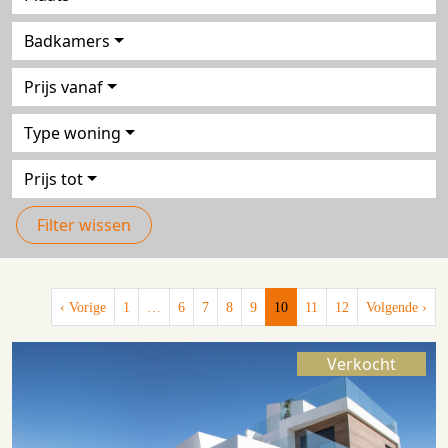
Badkamers
Prijs vanaf
Type woning
Prijs tot
Filter wissen
‹ Vorige
1
…
6
7
8
9
10
11
12
Volgende ›
Verkocht