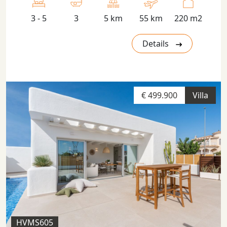
3 - 5
3
5 km
55 km
220 m2
Details
€ 499.900
Villa
HVMS605