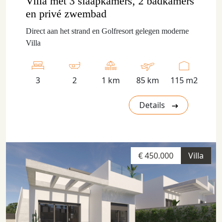
Villa met 3 slaapkamers, 2 badkamers
en privé zwembad
Direct aan het strand en Golfresort gelegen moderne
Villa
3
2
1 km
85 km
115 m2
Details
€ 450.000
Villa