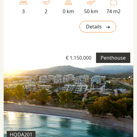
3
2
0 km
50 km
74 m2
Details
€ 1.150.000
Penthouse
HQDA201