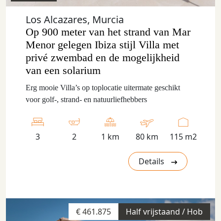
Los Alcazares, Murcia
Op 900 meter van het strand van Mar
Menor gelegen Ibiza stijl Villa met
privé zwembad en de mogelijkheid
van een solarium
Erg mooie Villa’s op toplocatie uitermate geschikt
voor golf-, strand- en natuurliefhebbers
3
2
1 km
80 km
115 m2
Details
€ 461.875
Half vrijstaand / Hob