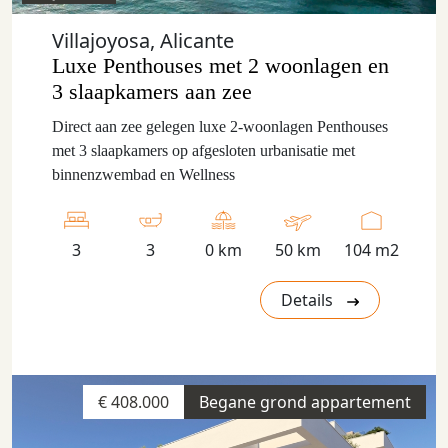
Villajoyosa, Alicante
Luxe Penthouses met 2 woonlagen en
3 slaapkamers aan zee
Direct aan zee gelegen luxe 2-woonlagen Penthouses
met 3 slaapkamers op afgesloten urbanisatie met
binnenzwembad en Wellness
3
3
0 km
50 km
104 m2
Details
€ 408.000
Begane grond appartement