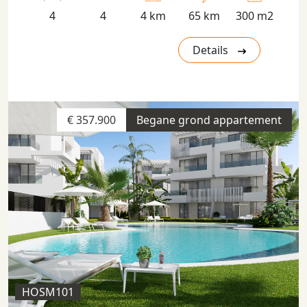
4
4
4 km
65 km
300 m2
Details
€ 357.900
Begane grond appartement
HOSM101