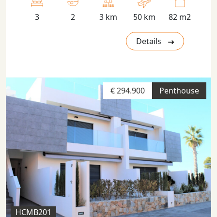
3
2
3 km
50 km
82 m2
Details
€ 294.900
Penthouse
HCMB201