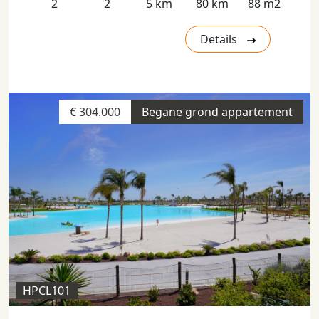
2
2
5 km
80 km
88 m2
Details
€ 304.000
Begane grond appartement
HPCL101