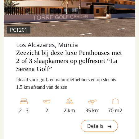
PCT201
Los Alcazares, Murcia
Zeezicht bij deze luxe Penthouses met
2 of 3 slaapkamers op golfresort “La
Serena Golf”
Ideaal voor golf- en natuurliefhebbers en op slechts
1,5 km afstand van de zee
2 - 3
2
2 km
35 km
70 m2
Details