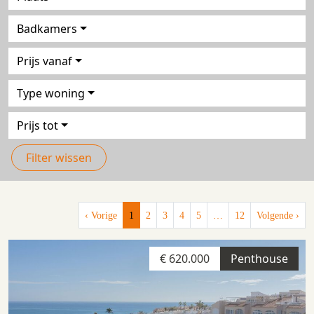
Badkamers
Prijs vanaf
Type woning
Prijs tot
Filter wissen
‹ Vorige
1
2
3
4
5
…
12
Volgende ›
€ 620.000
Penthouse