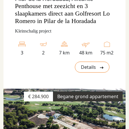
Penthouse met zeezicht en 3
slaapkamers direct aan Golfresort Lo
Romero in Pilar de la Horadada
Kleinschalig project
3
2
7 km
48 km
75 m2
Details
€ 284.900
Begane grond appartement