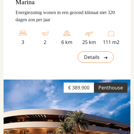
Marina
Energiezuinig wonen in een gezond klimaat met 320
dagen zon per jaar
3
2
6 km
25 km
111 m2
Details
€ 389.900
Penthouse