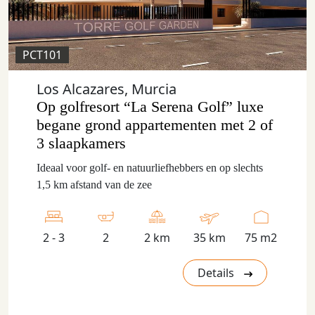
PCT101
Los Alcazares, Murcia
Op golfresort “La Serena Golf” luxe
begane grond appartementen met 2 of
3 slaapkamers
Ideaal voor golf- en natuurliefhebbers en op slechts
1,5 km afstand van de zee
2 - 3
2
2 km
35 km
75 m2
Details