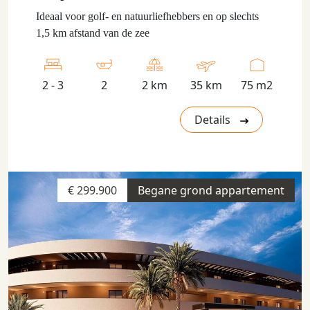
Ideaal voor golf- en natuurliefhebbers en op slechts
1,5 km afstand van de zee
2 - 3
2
2 km
35 km
75 m2
Details
€ 299.900
Begane grond appartement