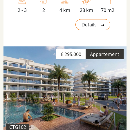
2 - 3
2
4 km
28 km
70 m2
Details
€ 295.000
Appartement
CTG102