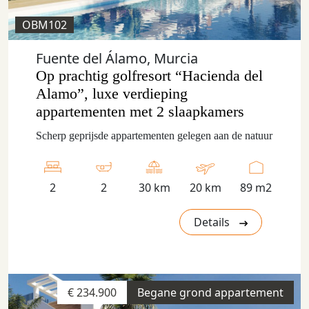
OBM102
Fuente del Álamo, Murcia
Op prachtig golfresort “Hacienda del
Alamo”, luxe verdieping
appartementen met 2 slaapkamers
Scherp geprijsde appartementen gelegen aan de natuur
2
2
30 km
20 km
89 m2
Details
€ 234.900
Begane grond appartement