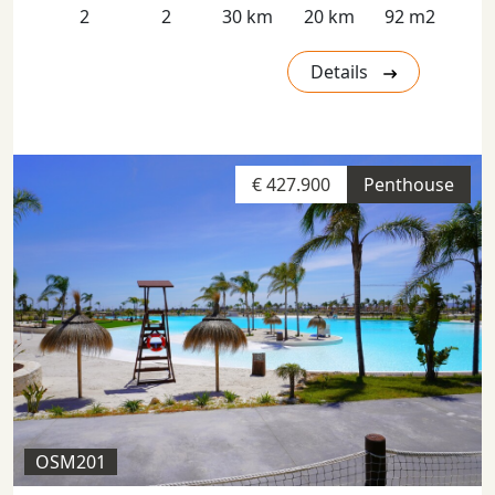
2
2
30 km
20 km
92 m2
Details
€ 427.900
Penthouse
OSM201