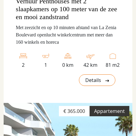
Verhuur Penthouses met 2
slaapkamers op 100 meter van de zee
en mooi zandstrand
Met zeezicht en op 10 minuten afstand van La Zenia
Boulevard openlucht winkelcentrum met meer dan
160 winkels en horeca
2
1
0 km
42 km
81 m2
Details
€ 365.000
Appartement