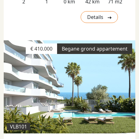
2
1
0 km
42 km
71 m2
Details
€ 410.000
Begane grond appartement
VLB101