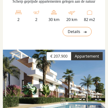
Scherp geprijsde appartementen gelegen aan de natuur
2
2
30 km
20 km
82 m2
Details
€ 207.900
Appartement