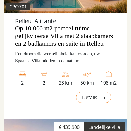
CPO701
Relleu, Alicante
Op 10.000 m2 perceel ruime
gelijkvloerse Villa met 2 slaapkamers
en 2 badkamers en suite in Relleu
Een droom die werkelijkheid kan worden, uw
Spaanse Villa midden in de natuur
2
2
23 km
50 km
108 m2
Details
€ 439.900
Landelijke villa