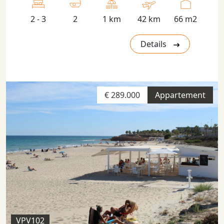
2 - 3
2
1 km
42 km
66 m2
Details
€ 289.000
Appartement
VPV102