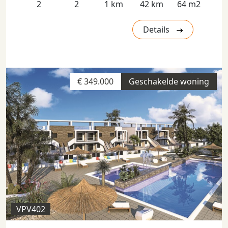
2
2
1 km
42 km
64 m2
Details
€ 349.000
Geschakelde woning
VPV402