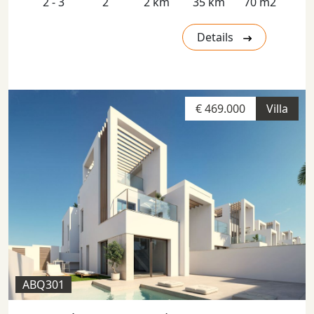
2 - 3
2
2 km
35 km
70 m2
Details
€ 469.000
Villa
ABQ301