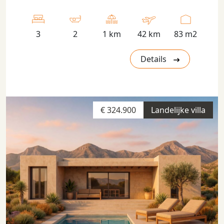
3
2
1 km
42 km
83 m2
Details
€ 324.900
Landelijke villa