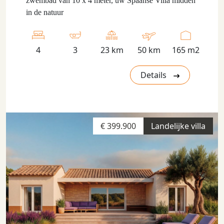
zwembad van 10 x 4 meter, uw Spaanse Villa midden
in de natuur
4
3
23 km
50 km
165 m2
Details
€ 399.900
Landelijke villa