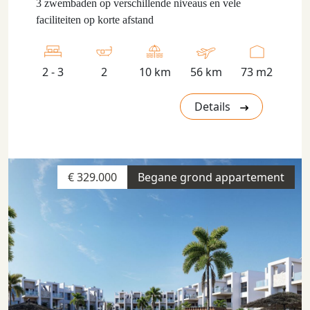
3 zwembaden op verschillende niveaus en vele
faciliteiten op korte afstand
2 - 3
2
10 km
56 km
73 m2
Details
€ 329.000
Begane grond appartement