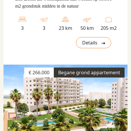
m2 grondstuk midden in de natuur
3
3
23 km
50 km
205 m2
Details
€ 266.000
Begane grond appartement