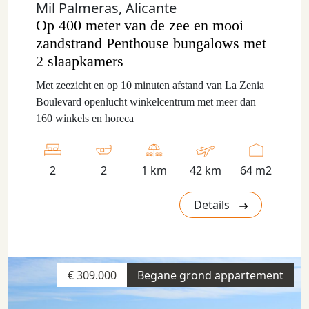
Mil Palmeras, Alicante
Op 400 meter van de zee en mooi
zandstrand Penthouse bungalows met
2 slaapkamers
Met zeezicht en op 10 minuten afstand van La Zenia
Boulevard openlucht winkelcentrum met meer dan
160 winkels en horeca
2
2
1 km
42 km
64 m2
Details
€ 309.000
Begane grond appartement