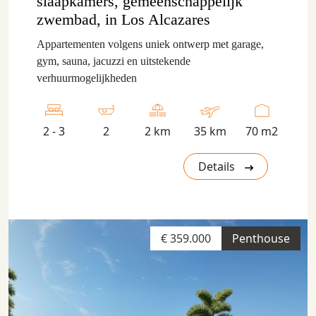
slaapkamers, gemeenschappelijk
zwembad, in Los Alcazares
Appartementen volgens uniek ontwerp met garage,
gym, sauna, jacuzzi en uitstekende
verhuurmogelijkheden
2 - 3
2
2 km
35 km
70 m2
Details
€ 359.000
Penthouse