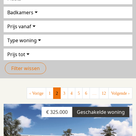
Badkamers
Prijs vanaf
Type woning
Prijs tot
Filter wissen
‹ Vorige
1
2
3
4
5
6
…
12
Volgende ›
€ 325.000
Geschakelde woning