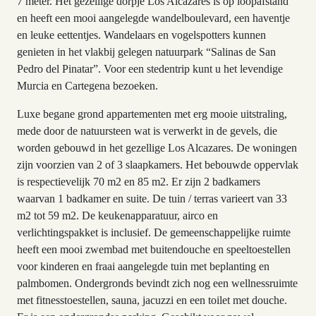
7 meter. Het gezellige dorpje Los Alcazares is op loopafstand
en heeft een mooi aangelegde wandelboulevard, een haventje
en leuke eettentjes. Wandelaars en vogelspotters kunnen
genieten in het vlakbij gelegen natuurpark “Salinas de San
Pedro del Pinatar”. Voor een stedentrip kunt u het levendige
Murcia en Cartegena bezoeken.
Luxe begane grond appartementen met erg mooie uitstraling,
mede door de natuursteen wat is verwerkt in de gevels, die
worden gebouwd in het gezellige Los Alcazares. De woningen
zijn voorzien van 2 of 3 slaapkamers. Het bebouwde oppervlak
is respectievelijk 70 m2 en 85 m2. Er zijn 2 badkamers
waarvan 1 badkamer en suite. De tuin / terras varieert van 33
m2 tot 59 m2. De keukenapparatuur, airco en
verlichtingspakket is inclusief. De gemeenschappelijke ruimte
heeft een mooi zwembad met buitendouche en speeltoestellen
voor kinderen en fraai aangelegde tuin met beplanting en
palmbomen. Ondergronds bevindt zich nog een wellnessruimte
met fitnesstoestellen, sauna, jacuzzi en een toilet met douche.