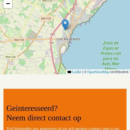
−
|
©
contributors
Leaflet
OpenStreetMap
Geinteresseerd?
Neem
direct contact
op
Vul hieronder uw gegevens in en wij nemen contact met u op.