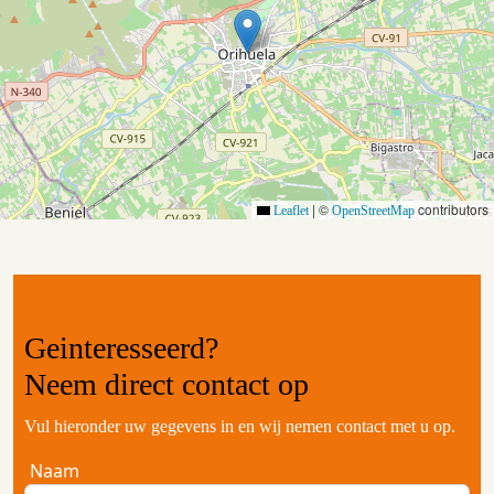
|
©
contributors
Leaflet
OpenStreetMap
Geinteresseerd?
Neem
direct contact
op
Vul hieronder uw gegevens in en wij nemen contact met u op.
Naam