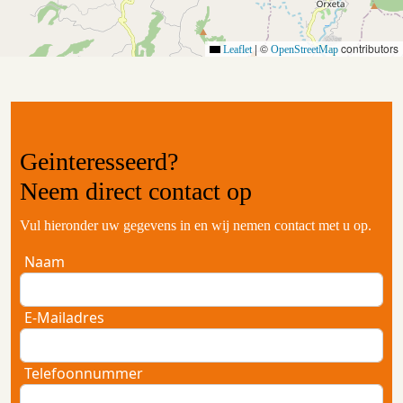
|
©
contributors
Leaflet
OpenStreetMap
Geinteresseerd?
Neem
direct contact
op
Vul hieronder uw gegevens in en wij nemen contact met u op.
Naam
E-Mailadres
Telefoonnummer