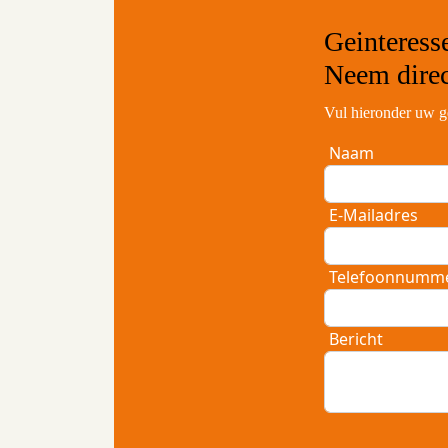
Geinteress
Neem
dire
Vul hieronder uw g
Naam
E-Mailadres
Telefoonnumm
Bericht