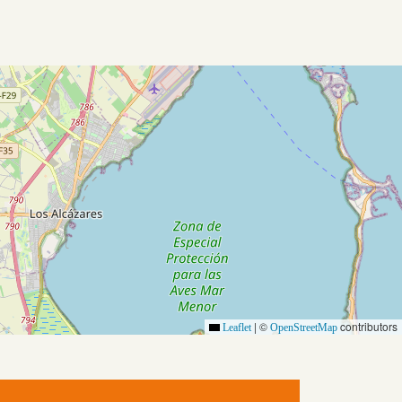
|
©
contributors
Leaflet
OpenStreetMap