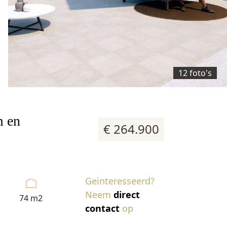
12 foto's
m en
€ 264.900
Geinteresseerd?
Neem
direct
74 m2
contact
op