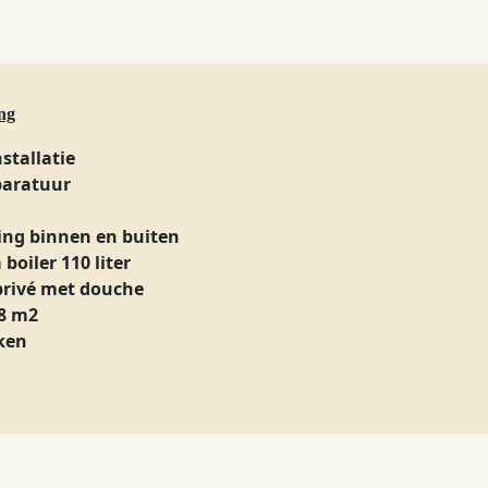
ng
nstallatie
aratuur
ting binnen en buiten
boiler 110 liter
rivé met douche
8 m2
ken