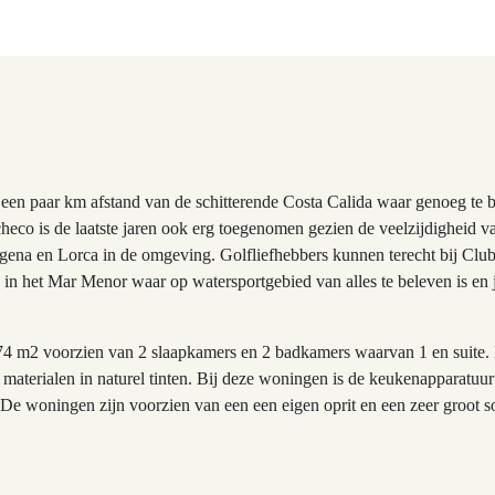
p een paar km afstand van de schitterende Costa Calida waar genoeg te b
checo is de laatste jaren ook erg toegenomen gezien de veelzijdigheid 
tagena en Lorca in de omgeving. Golfliefhebbers kunnen terecht bij Clu
n in het Mar Menor waar op watersportgebied van alles te beleven is en 
n 74 m2 voorzien van 2 slaapkamers en 2 badkamers waarvan 1 en suite
aterialen in naturel tinten. Bij deze woningen is de keukenapparatuur i
in. De woningen zijn voorzien van een een eigen oprit en een zeer gro