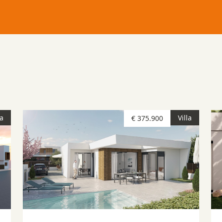
la
Villa
€ 375.900