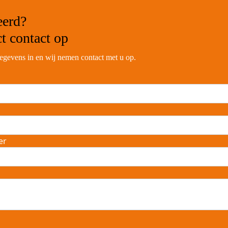
eerd?
ct contact
op
egevens in en wij nemen contact met u op.
er