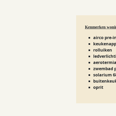
Kenmerken woni
airco pre-i
keukenapp
rolluiken
ledverlich
aerotermia 
zwembad p
solarium 6
buitenkeu
oprit