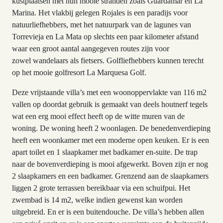
kustplaatsen met hun mooie stranden zoals Guardamar en La
Marina. Het vlakbij gelegen Rojales is een paradijs voor
natuurliefhebbers, met het natuurpark van de lagunes van
Torrevieja en La Mata op slechts een paar kilometer afstand
waar een groot aantal aangegeven routes zijn voor
zowel wandelaars als fietsers. Golfliefhebbers kunnen terecht
op het mooie golfresort La Marquesa Golf.
Deze vrijstaande villa’s met een woonoppervlakte van 116 m2
vallen op doordat gebruik is gemaakt van deels houtnerf tegels
wat een erg mooi effect heeft op de witte muren van de
woning. De woning heeft 2 woonlagen. De benedenverdieping
heeft een woonkamer met een moderne open keuken. Er is een
apart toilet en 1 slaapkamer met badkamer en-suite. De trap
naar de bovenverdieping is mooi afgewerkt. Boven zijn er nog
2 slaapkamers en een badkamer. Grenzend aan de slaapkamers
liggen 2 grote terrassen bereikbaar via een schuifpui. Het
zwembad is 14 m2, welke indien gewenst kan worden
uitgebreid. En er is een buitendouche. De villa’s hebben allen