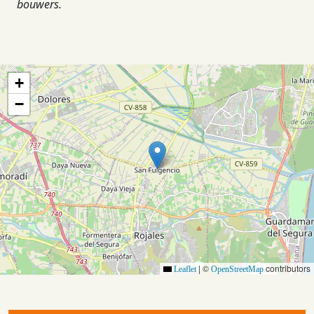
bouwers.
+
−
|
©
contributors
Leaflet
OpenStreetMap