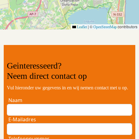
|
©
contributors
Leaflet
OpenStreetMap
Geinteresseerd?
Neem
direct contact
op
Vul hieronder uw gegevens in en wij nemen contact met u op.
Naam
E-Mailadres
Telefoonnummer