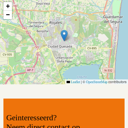
+
−
|
©
contributors
Leaflet
OpenStreetMap
Geinteresseerd?
Neem
direct contact
op