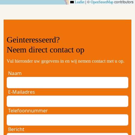
|
©
contributors
Leaflet
OpenStreetMap
Geinteresseerd?
Neem
direct contact
op
Vul hieronder uw gegevens in en wij nemen contact met u op.
Naam
E-Mailadres
Telefoonnummer
Bericht