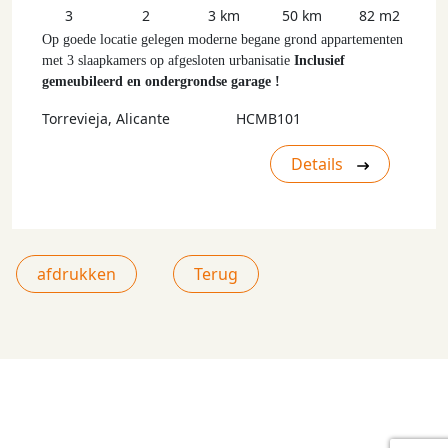
3
2
3 km
50 km
82 m2
Op goede locatie gelegen moderne begane grond appartementen
met 3 slaapkamers op afgesloten urbanisatie
Inclusief
gemeubileerd en ondergrondse garage !
Torrevieja, Alicante
HCMB101
Details
afdrukken
Terug