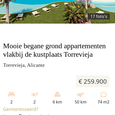
17 foto's
Mooie begane grond appartementen
vlakbij de kustplaats Torrevieja
Torrevieja, Alicante
€ 259.900
2
2
6 km
50 km
74 m2
Geinteresseerd?