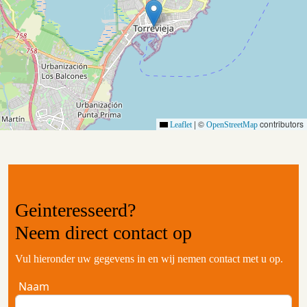
|
©
contributors
Leaflet
OpenStreetMap
Geinteresseerd?
Neem
direct contact
op
Vul hieronder uw gegevens in en wij nemen contact met u op.
Naam